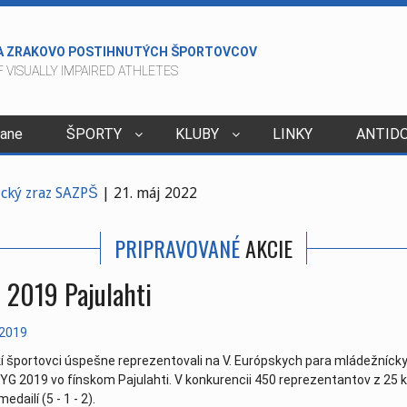
A ZRAKOVO POSTIHNUTÝCH ŠPORTOVCOV
 VISUALLY IMPAIRED ATHLETES
dane
ŠPORTY
KLUBY
LINKY
ANTID
2015
tický zraz SAZPŠ
| 21. máj 2022
06. apríl 2022
PRIPRAVOVANÉ
AKCIE
ivcov v kolkoch - Veľký Šariš
| 29. marec 2022
va - nové
| 24. január 2022
 2019 Pajulahti
022
| 23. december 2021
. december 2021
l 2019
e to v lete
| 05. október 2021
í športovci úspešne reprezentovali na V. Európskych para mládežníck
va 4.10.2021
| 04. október 2021
YG 2019 vo fínskom Pajulahti. V konkurencii 450 reprezentantov z 25 k
medailí (5 - 1 - 2).
8.8.2021
| 10. september 2021