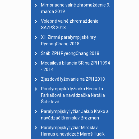
Dvojnásobný majster sv
Mimoriadne valné zhromaždenie 9.
marca 2019
Medailisti
| 01. január 
28. celoslovenský turis
Volebné valné zhromaždenie
SAZPŠ 2018
XII. Zimné paralympijské hry
PyeongChang 2018
Štáb ZPH PyeongChang 2018
Medailová bilancia SR na ZPH 1994
- 2014
Zjazdové lyžovanie na ZPH 2018
Paralympijská lyžiarka Henrieta
Farkašová a navádzačka Natália
Šubrtová
Paralympijský lyžiar Jakub Krako a
navádzač Branislav Brozman
Paralympijský lyžiar Miroslav
Haraus a navádzač Maroš Hudík