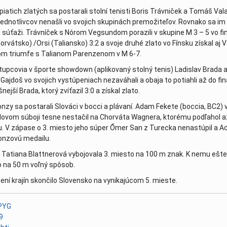
 piatich zlatých sa postarali stolní tenisti Boris Trávniček a Tomáš Vala
ch v Tokiu nás reprezentuje mladučká plavkyňa Tatiana Blattn
jednotlivcov nenašli vo svojich skupinách premožiteľov. Rovnako sa im d
j súťaži. Trávníček s Nórom Vegsundom porazili v skupine M 3 – 5 vo fi
8.2021
| 03. august 2021
rvátsko) /Orsi (Taliansko) 3:2 a svoje druhé zlato vo Fínsku získal aj 
va 10.7.2021
m triumfe s Talianom Parenzenom v M 6-7.
| 16. júl 2021
och - Rimavská Sobota 2021
| 13. júl 2021
tupcovia v športe showdown (aplikovaný stolný tenis) Ladislav Brada 
 Gajdoš vo svojich vystúpeniach nezaváhali a obaja to potiahli až do fi
a 20. - 21.5.2021
| 24. máj 2021
nejší Brada, ktorý zvíťazil 3:0 a získal zlato.
04. marec 2021
onzy sa postarali Slováci v bocci a plávaní. Adam Fekete (boccia, BC2) 
2021
| 22. december 2020
lovom súboji tesne nestačil na Chorváta Wagnera, ktorému podľahol a
hodnených potrebuje rýchly reštart
| 12. december 2020
u. V zápase o 3. miesto jeho súper Őmer San z Turecka nenastúpil a 
ronzovú medailu.
va 10.12.2020
| 11. december 2020
 Tatiana Blattnerová vybojovala 3. miesto na 100 m znak. K nemu ešte
 našich showdownistov
| 29. november 2020
o na 50 m voľný spôsob.
va 24.9.2020
| 26. september 2020
ení krajín skončilo Slovensko na vynikajúcom 5. mieste.
va 16.6.2020
| 18. jún 2020
0
máj 2020