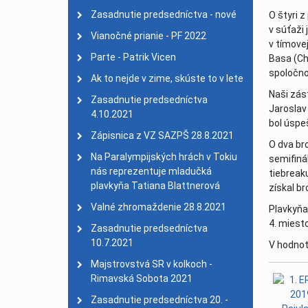
Zasadnutie predsedníctva - nové
O štyri z
Na Paralympijských hrá
v súťaži 
2021
Vianočné prianie - PF 2022
v tímove
Valné zhromaždenie 28.
Parte - Patrik Vicen
Basa (Cho
Zasadnutie predsedníct
spoločno
Ak to nejde v zime, skúste to v lete
Majstrovstvá SR v kolk
Naši zás
Zasadnutie predsedníctva
Jaroslav
Zasadnutie predsedníctv
4.10.2021
bol úspeš
Parte - Jozef Kolbaský
| 
Zápisnica z VZ SAZPŠ 28.8.2021
O dva br
Vianočný pozdrav - PF 
Na Paralympijských hrách v Tokiu
semifiná
nás reprezentuje mladučká
Aj šport zrakovo znevý
tiebreak
plavkyňa Tatiana Blattnerová
získal b
Zasadnutie predsedníct
Valné zhromaždenie 28.8.2021
Plavkyňa
Nadácia SPP podporila
4. miest
Zasadnutie predsedníctva
Zasadnutie predsedníct
10.7.2021
V hodnot
Zasadnutie predsedníct
Majstrovstvá SR v kolkoch -
SUPERFIT
| 22. máj 202
Rimavská Sobota 2021
Smútočný oznam
| 18. 
Zasadnutie predsedníctva 20. -