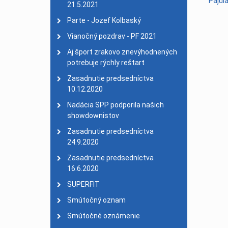
Smútočné oznámenie
| 
21.5.2021
Usmernenie
| 25. mare
Parte - Jozef Kolbaský
Benefičný koncert zruše
Vianočný pozdrav - PF 2021
Valné zhromaždenie 202
Aj šport zrakovo znevýhodnených
Parte - smútočný ozna
potrebuje rýchly reštart
PF 2020 - 30. výročie z
Zasadnutie predsedníctva
10.12.2020
26. Majstrovstvá SR v a
Nadácia SPP podporila našich
Konferencia o športe z
showdownistov
Zasadnutie Komisie šp
Zasadnutie predsedníctva
27. celoslovenský turis
24.9.2020
EPYG 2019 Pajulahti
| 0
Zasadnutie predsedníctva
PARÁDA - prvý bezbariér
16.6.2020
Veľký úspech plavkyne T
SUPERFIT
Nové stanovy SAZPŠ
| 1
Smútočný oznam
Mimoriadne valné zhro
Smútočné oznámenie
Komisia kolkov 9. febru