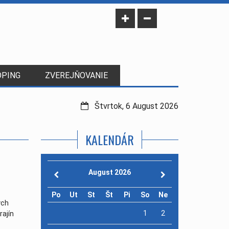
OPING
ZVEREJŇOVANIE
Štvrtok, 6 August 2026
KALENDÁR
August 2026
Po
Ut
St
Št
Pi
So
Ne
ych
1
2
rajín