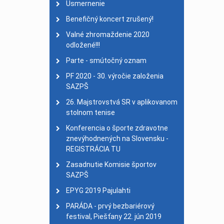
Usmernenie
Na Chodník slávy pribu
Benefičný koncert zrušený!
XII. ZPH - PyeongChang 
Valné zhromaždenie 2020
ŠK NSŠ Delfín navštívil
odložené!!!
Úspešní Slováci na MS 
Parte - smútočný oznam
MILAN LACKOVIČ ZLAT
PF 2020 - 30. výročie založenia
Delfíni si zopakovali s
SAZPŠ
Nadácia Slovenského ol
26. Majstrovstvá SR v aplikovanom
stolnom tenise
Deň bez bariér
| 27. má
Školenie rozhodcov v A
Konferencia o športe zdravotne
znevýhodnených na Slovensku -
25. výročie založenia S
REGISTRÁCIA TU
MS v halovom veslovan
Zasadnutie Komisie športov
Bronzová Karinka z Otv
SAZPŠ
MSR jednotlivcov v kol
EPYG 2019 Pajulahti
Výsledky 3. MS IBSA v k
PARÁDA - prvý bezbariérový
Výsledky MSR v kolkoch
festival, Piešťany 22. jún 2019