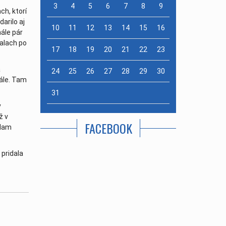
3
4
5
6
7
8
9
ch, ktorí
erová
| 20. august
arilo aj
10
11
12
13
14
15
16
nále pár
Valach po
17
18
19
20
21
22
23
a
24
25
26
27
28
29
30
nále. Tam
31
v
ž v
FACEBOOK
Adam
 pridala