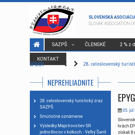
SLOVENSKÁ ASOCIÁCI
SLOVAK ASSOCIATION OF
SAZPŠ
ČLENSKÉ
2 % z 
Medailisti
| 01. január 
KONTAKT
SPRÁVY
28. celoslovenský turis
Smútočné oznámenie
| 
NEPREHLIADNITE
Majstrovstvá SR jednotl
Zasadnutie predsedníct
EPYG
Vianočné prianie - PF 2
28. celoslovenský turistický zraz
SAZPŠ
Parte - Patrik Vicen
| 11
05. jú
Ak to nejde v zime, skúst
Smútočné oznámenie
Slovensk
Zasadnutie predsedníct
Výsledky Majstrovstiev SR
hrách EP
jednotlivcov v kolkoch - Veľký Šariš
získali 8 
Zápisnica z VZ SAZPŠ 2