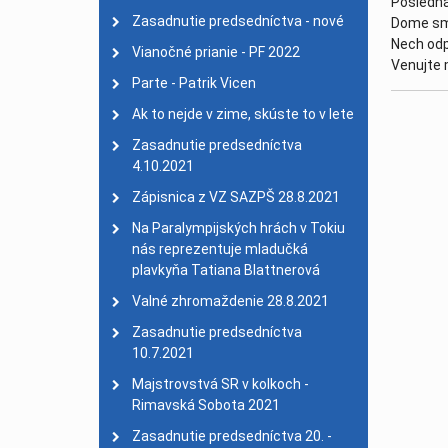
Posledná
Zasadnutie predsedníctva - nové
Dome sm
Na Paralympijských hrá
Nech odp
2021
Vianočné prianie - PF 2022
Venujte 
Valné zhromaždenie 28.
Parte - Patrik Vicen
Zasadnutie predsedníct
Ak to nejde v zime, skúste to v lete
Majstrovstvá SR v kolk
Zasadnutie predsedníctva
Zasadnutie predsedníctv
4.10.2021
Parte - Jozef Kolbaský
| 
Zápisnica z VZ SAZPŠ 28.8.2021
Vianočný pozdrav - PF 
Na Paralympijských hrách v Tokiu
nás reprezentuje mladučká
Aj šport zrakovo znevý
plavkyňa Tatiana Blattnerová
Zasadnutie predsedníct
Valné zhromaždenie 28.8.2021
Nadácia SPP podporila
Zasadnutie predsedníctva
Zasadnutie predsedníct
10.7.2021
Zasadnutie predsedníct
Majstrovstvá SR v kolkoch -
SUPERFIT
| 22. máj 202
Rimavská Sobota 2021
Smútočný oznam
| 18. 
Zasadnutie predsedníctva 20. -