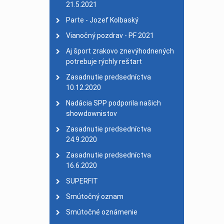
Smútočné oznámenie
| 
21.5.2021
Usmernenie
| 25. mare
Parte - Jozef Kolbaský
Benefičný koncert zruše
Vianočný pozdrav - PF 2021
Valné zhromaždenie 202
Aj šport zrakovo znevýhodnených
Parte - smútočný ozna
potrebuje rýchly reštart
PF 2020 - 30. výročie z
Zasadnutie predsedníctva
10.12.2020
26. Majstrovstvá SR v a
Nadácia SPP podporila našich
Konferencia o športe z
showdownistov
Zasadnutie Komisie šp
Zasadnutie predsedníctva
27. celoslovenský turis
24.9.2020
EPYG 2019 Pajulahti
| 0
Zasadnutie predsedníctva
PARÁDA - prvý bezbariér
16.6.2020
Veľký úspech plavkyne T
SUPERFIT
Nové stanovy SAZPŠ
| 1
Smútočný oznam
Mimoriadne valné zhro
Smútočné oznámenie
Komisia kolkov 9. febru