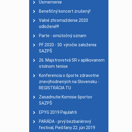
Usmernenie
Na Chodník slávy pribu
Benefičný koncert zrušený!
XII. ZPH - PyeongChang 
Valné zhromaždenie 2020
ŠK NSŠ Delfín navštívil
odložené!!!
Úspešní Slováci na MS 
Parte - smútočný oznam
MILAN LACKOVIČ ZLAT
PF 2020 - 30. výročie založenia
Delfíni si zopakovali s
SAZPŠ
Nadácia Slovenského ol
26. Majstrovstvá SR v aplikovanom
stolnom tenise
Deň bez bariér
| 27. má
Školenie rozhodcov v A
Konferencia o športe zdravotne
znevýhodnených na Slovensku -
25. výročie založenia S
REGISTRÁCIA TU
MS v halovom veslovan
Zasadnutie Komisie športov
Bronzová Karinka z Otv
SAZPŠ
MSR jednotlivcov v kol
EPYG 2019 Pajulahti
Výsledky 3. MS IBSA v k
PARÁDA - prvý bezbariérový
Výsledky MSR v kolkoch
festival, Piešťany 22. jún 2019