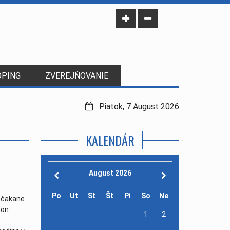
OPING
ZVEREJŇOVANIE
Piatok, 7 August 2026
KALENDÁR
August 2026
Po
Ut
St
Št
Pi
So
Ne
ečakane
ton
1
2