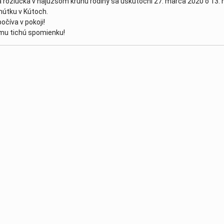
 rozlúčka v najužšom kruhu rodiny sa uskutoční 27. marca 2020 o 13. 
útku v Kútoch.
ch v Tokiu nás reprezentuje mladučká plavkyňa Tatiana Blattn
očíva v pokoji!
mu tichú spomienku!
8.2021
| 03. august 2021
va 10.7.2021
| 16. júl 2021
och - Rimavská Sobota 2021
| 13. júl 2021
a 20. - 21.5.2021
| 24. máj 2021
04. marec 2021
2021
| 22. december 2020
hodnených potrebuje rýchly reštart
| 12. december 2020
va 10.12.2020
| 11. december 2020
 našich showdownistov
| 29. november 2020
va 24.9.2020
| 26. september 2020
va 16.6.2020
| 18. jún 2020
0
máj 2020