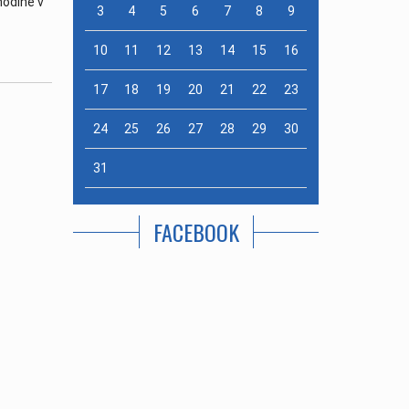
hodine v
3
4
5
6
7
8
9
erová
| 20. august
10
11
12
13
14
15
16
17
18
19
20
21
22
23
24
25
26
27
28
29
30
31
FACEBOOK