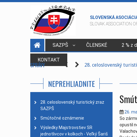
SLOVENSKÁ ASOCIÁCI
SLOVAK ASSOCIATION OF
SAZPŠ
ČLENSKÉ
2 % z 
Medailisti
| 01. január 
KONTAKT
SPRÁVY
28. celoslovenský turis
Smútočné oznámenie
| 
NEPREHLIADNITE
Majstrovstvá SR jednotl
Zasadnutie predsedníct
Smút
Vianočné prianie - PF 2
28. celoslovenský turistický zraz
SAZPŠ
Parte - Patrik Vicen
| 11
26. m
Ak to nejde v zime, skúst
Smútočné oznámenie
So zármu
opustil 
Zasadnutie predsedníct
Výsledky Majstrovstiev SR
Valachov
jednotlivcov v kolkoch - Veľký Šariš
Zápisnica z VZ SAZPŠ 2