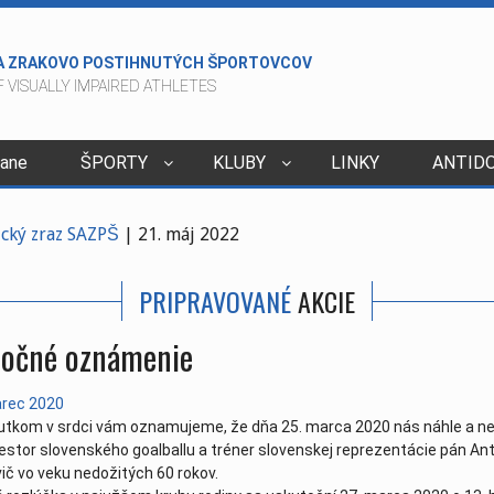
A ZRAKOVO POSTIHNUTÝCH ŠPORTOVCOV
 VISUALLY IMPAIRED ATHLETES
dane
ŠPORTY
KLUBY
LINKY
ANTID
2015
tický zraz SAZPŠ
| 21. máj 2022
06. apríl 2022
PRIPRAVOVANÉ
AKCIE
ivcov v kolkoch - Veľký Šariš
| 29. marec 2022
va - nové
| 24. január 2022
očné oznámenie
022
| 23. december 2021
. december 2021
arec 2020
e to v lete
| 05. október 2021
tkom v srdci vám oznamujeme, že dňa 25. marca 2020 nás náhle a n
nestor slovenského goalballu a tréner slovenskej reprezentácie pán An
va 4.10.2021
| 04. október 2021
ič vo veku nedožitých 60 rokov.
8.8.2021
| 10. september 2021