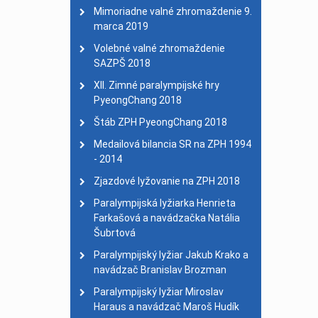
Dvojnásobný majster sv
Mimoriadne valné zhromaždenie 9.
marca 2019
Medailisti
| 01. január 
28. celoslovenský turis
Volebné valné zhromaždenie
SAZPŠ 2018
XII. Zimné paralympijské hry
PyeongChang 2018
Štáb ZPH PyeongChang 2018
Medailová bilancia SR na ZPH 1994
- 2014
Zjazdové lyžovanie na ZPH 2018
Paralympijská lyžiarka Henrieta
Farkašová a navádzačka Natália
Šubrtová
Paralympijský lyžiar Jakub Krako a
navádzač Branislav Brozman
Paralympijský lyžiar Miroslav
Haraus a navádzač Maroš Hudík