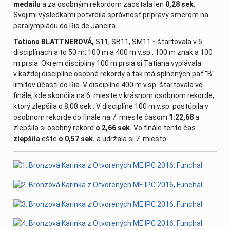
medailu
a za osobným rekordom zaostala len
0,28 sek.
Svojimi výsledkami potvrdila správnosť prípravy smerom na
paralympiádu do Rio de Janeira.
Tatiana BLATTNEROVÁ,
S11, SB11, SM11
-
štartovala v 5
disciplínach a to 50 m, 100 m a 400 m v.sp., 100 m znak a 100
m prsia. Okrem disciplíny 100 m prsia si Tatiana vyplávala
v každej disciplíne osobné rekordy a tak má splnených päť "B"
limitov účasti do Ria. V disciplíne 400 m v.sp. štartovala vo
finále, kde skončila na 6. mieste v krásnom osobnom rekorde,
ktorý zlepšila o 8,08 sek.. V disciplíne 100 m v.sp. postúpila v
osobnom rekorde do finále na 7. mieste časom
1:22,68
a
zlepšila si osobný rekord
o 2,66 sek.
Vo finále tento čas
zlepšila
ešte
o 0,57 sek.
a udržala si 7. miesto.