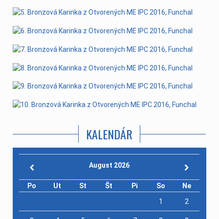
KALENDÁR
August 2026
Po
Ut
St
Št
Pi
So
Ne
1
2