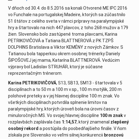
V dňoch od 30.4. do 8.5.2016 sa konali Otvorené ME IPC 2016
vo Funchale na portugalskej Madeire, ktorých sa zúčastnilo
51 štátov z celého sveta v rámci prípravy na paralympijské
hry a štartovalo na nich 447 plavcov, z toho 268 mužov a 179
žien. Slovensko bolo zastúpené troma plavcami, Karina
PETRIKOVIČOVÁ a Tatiana BLATTNEROVÁ z PK TZPŠ
DOLPHINS Bratislava a Viktor KEMÉNY z nových Zámkov. S
Tatianou bola tapperkou okrem osobnej trénerky Daniely
ŠIPOŠOVEJ jej mama, Katarína BLATTNEROVÁ. Vedúcim
výpravy bol Ladislav STRUHÁR, ktorý je súčasne
reprezentačným trénerom.
Karina PETRIKOVIČOVÁ
, S13, SB13, SM13 - štartovala v 5
disciplínach a to 50 m a 100 m v.sp., 100 m motýlik, 200 m
polohové preteky a v jej hlavnej disciplíne 100 m znak. Vo
všetkých disciplínach potvrdila splnenie limitov na
paralympijské hry, ktorých úroveň bola na úrovni časov z
minuloročných MS. Vo svojej hlavnej disciplíne
100 m znak
v
rozplavbách zaplávala čas
1:14,57
, ktorý znamenal
zlepšený
osobný rekord
a postúpila do poobedňajšieho finále. V ňom
získala pre Slovensko vo veľmi silnej konkurencii
bronzovú