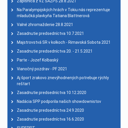
Zápisnica z VZ SAZPŠ 28.8.2021
Na Paralympijských hrách v Tokiu nás reprezentuje
mladučká plavkyňa Tatiana Blattnerová
Valné zhromaždenie 28.8.2021
Zasadnutie predsedníctva 10.7.2021
Majstrovstvá SR v kolkoch - Rimavská Sobota 2021
Zasadnutie predsedníctva 20. - 21.5.2021
Parte - Jozef Kolbaský
Vianočný pozdrav - PF 2021
Aj šport zrakovo znevýhodnených potrebuje rýchly
reštart
Zasadnutie predsedníctva 10.12.2020
Nadácia SPP podporila našich showdownistov
Zasadnutie predsedníctva 24.9.2020
Zasadnutie predsedníctva 16.6.2020