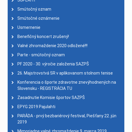
SUPERFIT
Smútočný oznam
Smútočné oznámenie
Usmernenie
Benefičný koncert zrušený!
Valné zhromaždenie 2020 odložené!!!
Parte - smútočný oznam
PF 2020 - 30. výročie založenia SAZPŠ
26. Majstrovstvá SR v aplikovanom stolnom tenise
Konferencia o športe zdravotne znevýhodnených na
Slovensku - REGISTRÁCIA TU
Zasadnutie Komisie športov SAZPŠ
EPYG 2019 Pajulahti
PARÁDA - prvý bezbariérový festival, Piešťany 22. jún
2019
Mimoriadne valné zhromaždenie 9. marca 2019