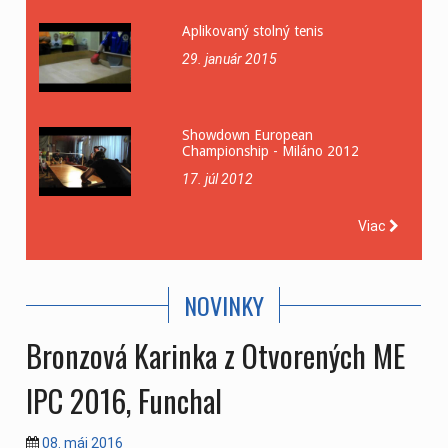
Aplikovaný stolný tenis
29. január 2015
Showdown European
Championship - Miláno 2012
17. júl 2012
Viac
NOVINKY
Bronzová Karinka z Otvorených ME
IPC 2016, Funchal
08. máj 2016