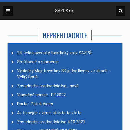
SAZPS.sk
NEPREHLIADNITE
28. celoslovenský turistický zraz SAZPŠ
Smútočné oznámenie
Výsledky Majstrovstiev SR jednotlivcov v kolkoch -
Veľký Šariš
Zasadnutie predsedníctva - nové
Vianočné prianie - PF 2022
Parte - Patrik Vicen
Ak to nejde v zime, skúste to v lete
Zasadnutie predsedníctva 4.10.2021