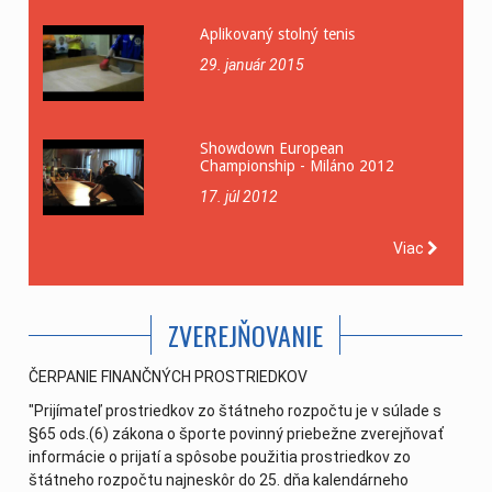
Aplikovaný stolný tenis
29. január 2015
Showdown European
Championship - Miláno 2012
17. júl 2012
Viac
ZVEREJŇOVANIE
ČERPANIE FINANČNÝCH PROSTRIEDKOV
"Prijímateľ prostriedkov zo štátneho rozpočtu je v súlade s
§65 ods.(6) zákona o športe povinný priebežne zverejňovať
informácie o prijatí a spôsobe použitia prostriedkov zo
štátneho rozpočtu najneskôr do 25. dňa kalendárneho