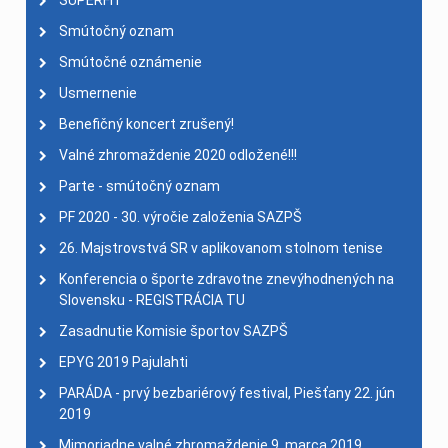
SUPERFIT
Smútočný oznam
Smútočné oznámenie
Usmernenie
Benefičný koncert zrušený!
Valné zhromaždenie 2020 odložené!!!
Parte - smútočný oznam
PF 2020 - 30. výročie založenia SAZPŠ
26. Majstrovstvá SR v aplikovanom stolnom tenise
Konferencia o športe zdravotne znevýhodnených na
Slovensku - REGISTRÁCIA TU
Zasadnutie Komisie športov SAZPŠ
EPYG 2019 Pajulahti
PARÁDA - prvý bezbariérový festival, Piešťany 22. jún
2019
Mimoriadne valné zhromaždenie 9. marca 2019