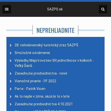
SAZPS.sk
NEPREHLIADNITE
28. celoslovenský turistický zraz SAZPŠ
Smútočné oznámenie
Výsledky Majstrovstiev SR jednotlivcov v kolkoch -
Veľký Šariš
Zasadnutie predsedníctva - nové
Vianočné prianie - PF 2022
Parte - Patrik Vicen
Ak to nejde v zime, skúste to v lete
Zasadnutie predsedníctva 4.10.2021