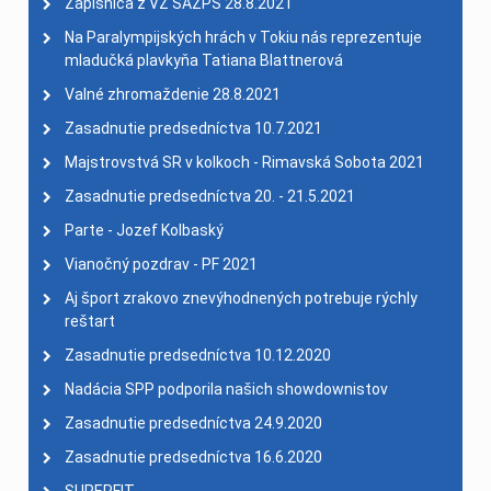
Zápisnica z VZ SAZPŠ 28.8.2021
Na Paralympijských hrách v Tokiu nás reprezentuje
mladučká plavkyňa Tatiana Blattnerová
Valné zhromaždenie 28.8.2021
Zasadnutie predsedníctva 10.7.2021
Majstrovstvá SR v kolkoch - Rimavská Sobota 2021
Zasadnutie predsedníctva 20. - 21.5.2021
Parte - Jozef Kolbaský
Vianočný pozdrav - PF 2021
Aj šport zrakovo znevýhodnených potrebuje rýchly
reštart
Zasadnutie predsedníctva 10.12.2020
Nadácia SPP podporila našich showdownistov
Zasadnutie predsedníctva 24.9.2020
Zasadnutie predsedníctva 16.6.2020