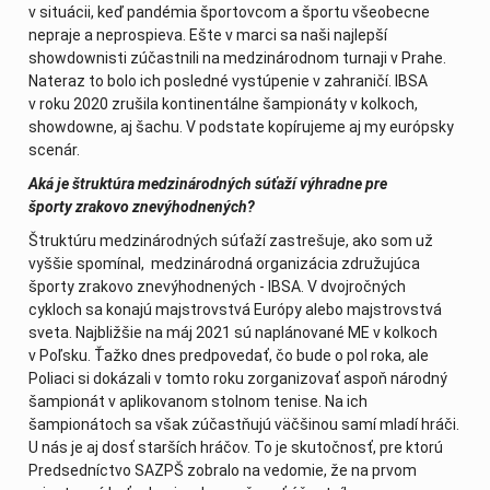
v situácii, keď pandémia športovcom a športu všeobecne
nepraje a neprospieva. Ešte v marci sa naši najlepší
showdownisti zúčastnili na medzinárodnom turnaji v Prahe.
Nateraz to bolo ich posledné vystúpenie v zahraničí. IBSA
v roku 2020 zrušila kontinentálne šampionáty v kolkoch,
showdowne, aj šachu. V podstate kopírujeme aj my európsky
scenár.
Aká je štruktúra medzinárodných súťaží výhradne pre
športy zrakovo znevýhodnených?
Štruktúru medzinárodných súťaží zastrešuje, ako som už
vyššie spomínal, medzinárodná organizácia združujúca
športy zrakovo znevýhodnených - IBSA. V dvojročných
cykloch sa konajú majstrovstvá Európy alebo majstrovstvá
sveta. Najbližšie na máj 2021 sú naplánované ME v kolkoch
v Poľsku. Ťažko dnes predpovedať, čo bude o pol roka, ale
Poliaci si dokázali v tomto roku zorganizovať aspoň národný
šampionát v aplikovanom stolnom tenise. Na ich
šampionátoch sa však zúčastňujú väčšinou samí mladí hráči.
U nás je aj dosť starších hráčov. To je skutočnosť, pre ktorú
Predsedníctvo SAZPŠ zobralo na vedomie, že na prvom