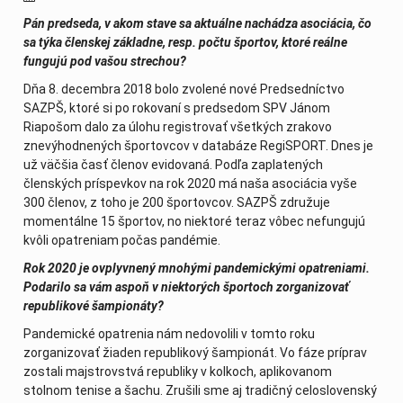
Pán predseda, v akom stave sa aktuálne nachádza asociácia, čo
sa týka členskej základne, resp. počtu športov, ktoré reálne
fungujú pod vašou strechou?
Dňa 8. decembra 2018 bolo zvolené nové Predsedníctvo
SAZPŠ, ktoré si po rokovaní s predsedom SPV Jánom
Riapošom dalo za úlohu registrovať všetkých zrakovo
znevýhodnených športovcov v databáze RegiSPORT. Dnes je
už väčšia časť členov evidovaná. Podľa zaplatených
členských príspevkov na rok 2020 má naša asociácia vyše
300 členov, z toho je 200 športovcov. SAZPŠ združuje
momentálne 15 športov, no niektoré teraz vôbec nefungujú
kvôli opatreniam počas pandémie.
Rok 2020 je ovplyvnený mnohými pandemickými opatreniami.
Podarilo sa vám aspoň v niektorých športoch zorganizovať
republikové šampionáty?
Pandemické opatrenia nám nedovolili v tomto roku
zorganizovať žiaden republikový šampionát. Vo fáze príprav
zostali majstrovstvá republiky v kolkoch, aplikovanom
stolnom tenise a šachu. Zrušili sme aj tradičný celoslovenský