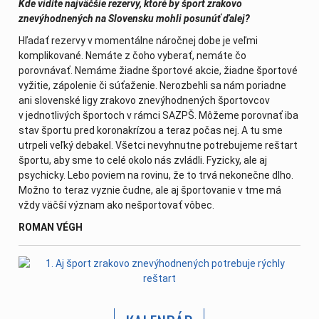
Kde vidíte najväčšie rezervy, ktoré by šport zrakovo
znevýhodnených na Slovensku mohli posunúť ďalej?
Hľadať rezervy v momentálne náročnej dobe je veľmi
komplikované. Nemáte z čoho vyberať, nemáte čo
porovnávať. Nemáme žiadne športové akcie, žiadne športové
vyžitie, zápolenie či súťaženie. Nerozbehli sa nám poriadne
ani slovenské ligy zrakovo znevýhodnených športovcov
v jednotlivých športoch v rámci SAZPŠ. Môžeme porovnať iba
stav športu pred koronakrízou a teraz počas nej. A tu sme
utrpeli veľký debakel. Všetci nevyhnutne potrebujeme reštart
športu, aby sme to celé okolo nás zvládli. Fyzicky, ale aj
psychicky. Lebo poviem na rovinu, že to trvá nekonečne dlho.
Možno to teraz vyznie čudne, ale aj športovanie v tme má
vždy väčší význam ako nešportovať vôbec.
ROMAN VÉGH