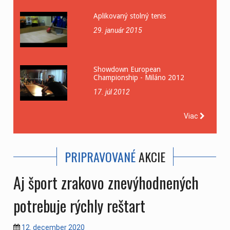
Aplikovaný stolný tenis
29. január 2015
Showdown European
Championship - Miláno 2012
17. júl 2012
Viac
PRIPRAVOVANÉ
AKCIE
Aj šport zrakovo znevýhodnených
potrebuje rýchly reštart
12. december 2020