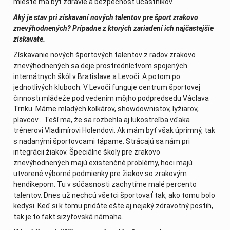
mieste má byť zdravie a bezpečnosť účastníkov.
Aký je stav pri získavaní nových talentov pre šport zrakovo
znevýhodnených? Prípadne z ktorých zariadení ich najčastejšie
získavate.
Získavanie nových športových talentov z radov zrakovo
znevýhodnených sa deje prostredníctvom spojených
internátnych škôl v Bratislave a Levoči. A potom po
jednotlivých kluboch. V Levoči funguje centrum športovej
činnosti mládeže pod vedením môjho podpredsedu Václava
Trnku. Máme mladých kolkárov, showdownistov, lyžiarov,
plavcov... Teší ma, že sa rozbehla aj lukostreľba vďaka
trénerovi Vladimírovi Holendovi. Ak mám byť však úprimný, tak
s nadanými športovcami tápame. Strácajú sa nám pri
integrácii žiakov. Špeciálne školy pre zrakovo
znevýhodnených majú existenčné problémy, hoci majú
utvorené výborné podmienky pre žiakov so zrakovým
hendikepom. Tu v súčasnosti zachytíme malé percento
talentov. Dnes už nechcú všetci športovať tak, ako tomu bolo
kedysi. Keď si k tomu pridáte ešte aj nejaký zdravotný postih,
tak je to fakt sizyfovská námaha.