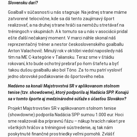
Slovensku darí?
Goalball v súčasnosti u nás stagnuje. Na jednej strane máme
zatvorené telocvične, kde sa dá tento zaujímavý šport
realizovať, a na druhej strane hráči sa nemôžu stretávať na
tréningoch v skupinách. A k tomuto sa u nás v asociácii pridal
ešte ďalší nečakaný moment. V marci náhle skonal náš
reprezentačný tréner a nestor československého goalballu
Anton Valachovič. Minulý rok v októbri viedol naposledy náš
tím na ME C-kategórie v Taliansku. Teraz sme v štádiu
rokovaní, kto bude ochotný prebrať po ňom štafetu a byť
takou dušou goalballu ako bol Tóno. Za to mu patrí vysloviť
jedno obrovské poďakovanie do športového neba.
Nedávno sa konali Majstrovstvá SR v aplikovanom stolnom
tenise (tzv. showdowne), ktorý podporila aj Nadácia SPP. Konajú
sa v tomto športe aj medzinárodné súťaže s účasťou Slovákov?
Projekt Majstrovstiev SR v aplikovanom stolnom tenise
(showdowne) podporila Nadácia SPP sumou 1.000 eur. Hoci
sme realizovali iba prípravnú fázu – nákup hracích rakiet pre
všetkých hráčov a tréningové sústredenie, aj tak nám
poskytnuté finančné prostriedky veľmi pomohli. Zvlášť