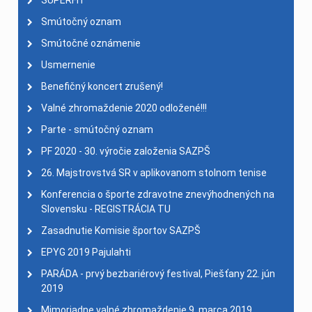
SUPERFIT
Smútočný oznam
Smútočné oznámenie
Usmernenie
Benefičný koncert zrušený!
Valné zhromaždenie 2020 odložené!!!
Parte - smútočný oznam
PF 2020 - 30. výročie založenia SAZPŠ
26. Majstrovstvá SR v aplikovanom stolnom tenise
Konferencia o športe zdravotne znevýhodnených na
Slovensku - REGISTRÁCIA TU
Zasadnutie Komisie športov SAZPŠ
EPYG 2019 Pajulahti
PARÁDA - prvý bezbariérový festival, Piešťany 22. jún
2019
Mimoriadne valné zhromaždenie 9. marca 2019