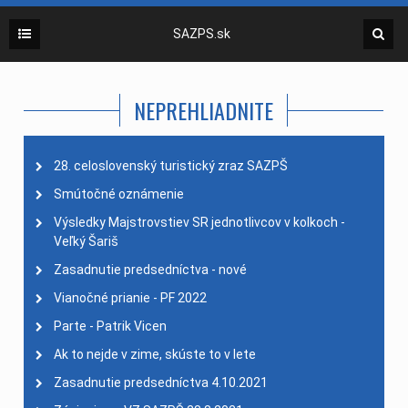
SAZPS.sk
NEPREHLIADNITE
28. celoslovenský turistický zraz SAZPŠ
Smútočné oznámenie
Výsledky Majstrovstiev SR jednotlivcov v kolkoch -
Veľký Šariš
Zasadnutie predsedníctva - nové
Vianočné prianie - PF 2022
Parte - Patrik Vicen
Ak to nejde v zime, skúste to v lete
Zasadnutie predsedníctva 4.10.2021