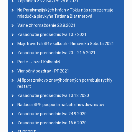
Zápisnica z VZ SAZPŠ 28.8.2021
Na Paralympijských hrách v Tokiu nás reprezentuje
mladučká plavkyňa Tatiana Blattnerová
Valné zhromaždenie 28.8.2021
Zasadnutie predsedníctva 10.7.2021
Majstrovstvá SR v kolkoch - Rimavská Sobota 2021
Zasadnutie predsedníctva 20. - 21.5.2021
Parte - Jozef Kolbaský
Vianočný pozdrav - PF 2021
Aj šport zrakovo znevýhodnených potrebuje rýchly
reštart
Zasadnutie predsedníctva 10.12.2020
Nadácia SPP podporila našich showdownistov
Zasadnutie predsedníctva 24.9.2020
Zasadnutie predsedníctva 16.6.2020