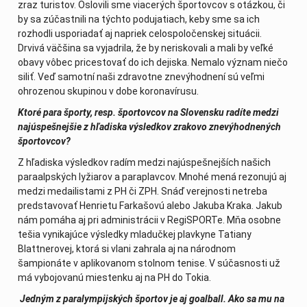
zraz turistov. Oslovili sme viacerých športovcov s otázkou, či
by sa zúčastnili na týchto podujatiach, keby sme sa ich
rozhodli usporiadať aj napriek celospoločenskej situácii.
Drvivá väčšina sa vyjadrila, že by neriskovali a mali by veľké
obavy vôbec pricestovať do ich dejiska. Nemalo význam niečo
siliť. Veď samotní naši zdravotne znevýhodnení sú veľmi
ohrozenou skupinou v dobe koronavírusu.
Ktoré para športy, resp. športovcov na Slovensku radíte medzi
najúspešnejšie z hľadiska výsledkov zrakovo znevýhodnených
športovcov?
Z hľadiska výsledkov radím medzi najúspešnejších našich
paraalpských lyžiarov a paraplavcov. Mnohé mená rezonujú aj
medzi medailistami z PH či ZPH. Snáď verejnosti netreba
predstavovať Henrietu Farkašovú alebo Jakuba Kraka. Jakub
nám pomáha aj pri administrácii v RegiSPORTe. Mňa osobne
tešia vynikajúce výsledky mladučkej plavkyne Tatiany
Blattnerovej, ktorá si vlani zahrala aj na národnom
šampionáte v aplikovanom stolnom tenise. V súčasnosti už
má vybojovanú miestenku aj na PH do Tokia.
Jedným z paralympijských športov je aj goalball. Ako sa mu na