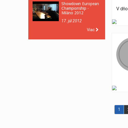
Showdown European
V dňo
Championship -
Miláno 2012
17. júl 2012
Viac
1