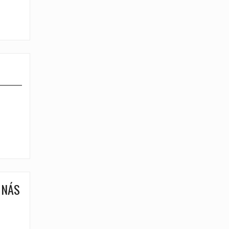
gust 2017
| 25. júl 2017
 NÁS