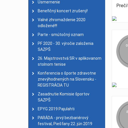
Usmernenie
Na Chodník slávy pribu
Prečí
Benefičný koncert zrušený!
XII. ZPH - PyeongChang 
Valné zhromaždenie 2020
ŠK NSŠ Delfín navštívil
odložené!!!
Úspešní Slováci na MS 
Parte - smútočný oznam
MILAN LACKOVIČ ZLAT
PF 2020 - 30. výročie založenia
o
Delfíni si zopakovali s
SAZPŠ
Nadácia Slovenského ol
26. Majstrovstvá SR v aplikovanom
Deň bez bariér
| 27. má
stolnom tenise
Školenie rozhodcov v A
Konferencia o športe zdravotne
25. výročie založenia S
znevýhodnených na Slovensku -
REGISTRÁCIA TU
MS v halovom veslovan
Zasadnutie Komisie športov
Bronzová Karinka z Otv
SAZPŠ
MSR jednotlivcov v kol
EPYG 2019 Pajulahti
Výsledky 3. MS IBSA v k
PARÁDA - prvý bezbariérový
Výsledky MSR v kolkoch
festival, Piešťany 22. jún 2019