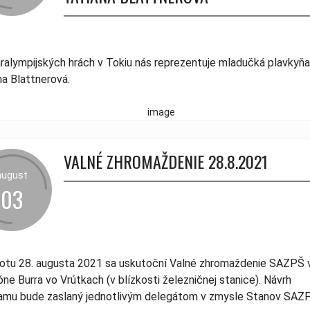
eta
| 01. marec 2015
2015
tický zraz SAZPŠ
| 21. máj 2022
ralympijských hrách v Tokiu nás reprezentuje mladučká plavkyň
na Blattnerová.
VALNÉ ZHROMAŽDENIE 28.8.2021
august
03
otu 28. augusta 2021 sa uskutoční Valné zhromaždenie SAZPŠ 
óne Burra vo Vrútkach (v blízkosti železničnej stanice). Návrh
amu bude zaslaný jednotlivým delegátom v zmysle Stanov SAZ