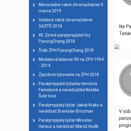
Dvojnásobný majster sv
Mimoriadne valné zhromaždenie 9.
Medailisti
| 01. január 
marca 2019
28. celoslovenský turis
Volebné valné zhromaždenie
SAZPŠ 2018
Na Pa
Tatia
XII. Zimné paralympijské hry
PyeongChang 2018
Štáb ZPH PyeongChang 2018
Medailová bilancia SR na ZPH 1994
- 2014
Zjazdové lyžovanie na ZPH 2018
Paralympijská lyžiarka Henrieta
Farkašová a navádzačka Natália
Šubrtová
Paralympijský lyžiar Jakub Krako a
V sob
navádzač Branislav Brozman
penzi
Paralympijský lyžiar Miroslav
progr
Haraus a navádzač Maroš Hudík