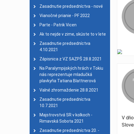
Na Paralympijských hrá
Zasadnutie predsedníctva - nové
2021
Vianočné prianie - PF 2022
Valné zhromaždenie 28.
Parte - Patrik Vicen
Zasadnutie predsedníct
Ak to nejde v zime, skúste to v lete
Majstrovstvá SR v kolk
Zasadnutie predsedníctva
Zasadnutie predsedníctv
4.10.2021
Parte - Jozef Kolbaský
| 
Zápisnica z VZ SAZPŠ 28.8.2021
Vianočný pozdrav - PF 
Na Paralympijských hrách v Tokiu
Aj šport zrakovo znevý
nás reprezentuje mladučká
plavkyňa Tatiana Blattnerová
Zasadnutie predsedníct
Nadácia SPP podporila
Valné zhromaždenie 28.8.2021
Zasadnutie predsedníct
Zasadnutie predsedníctva
10.7.2021
Zasadnutie predsedníct
Majstrovstvá SR v kolkoch -
SUPERFIT
| 22. máj 202
V dňo
Rimavská Sobota 2021
Slove
Smútočný oznam
| 18. 
Zasadnutie predsedníctva 20. -
Smútočné oznámenie
| 