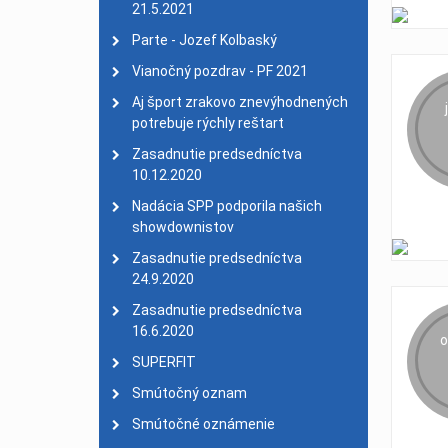
21.5.2021
Usmernenie
| 25. mare
Parte - Jozef Kolbaský
Benefičný koncert zruše
Vianočný pozdrav - PF 2021
Valné zhromaždenie 202
Aj šport zrakovo znevýhodnených
Parte - smútočný ozna
potrebuje rýchly reštart
PF 2020 - 30. výročie z
Zasadnutie predsedníctva
26. Majstrovstvá SR v a
10.12.2020
Konferencia o športe z
Nadácia SPP podporila našich
showdownistov
Zasadnutie Komisie šp
Zasadnutie predsedníctva
27. celoslovenský turis
24.9.2020
EPYG 2019 Pajulahti
| 0
Zasadnutie predsedníctva
PARÁDA - prvý bezbariér
16.6.2020
o
Veľký úspech plavkyne T
SUPERFIT
Nové stanovy SAZPŠ
| 1
Smútočný oznam
Mimoriadne valné zhro
Smútočné oznámenie
Komisia kolkov 9. febru