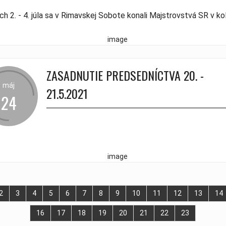
ch 2. - 4. júla sa v Rimavskej Sobote konali Majstrovstvá SR v ko
ZASADNUTIE PREDSEDNÍCTVA 20. -
máj
21.5.2021
24
2
3
4
5
6
7
8
9
10
11
12
13
14
16
17
18
19
20
21
22
23